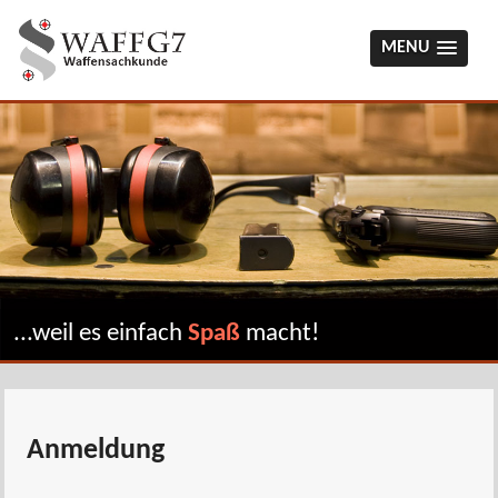
MENU
...weil es einfach
Spaß
macht!
Anmeldung